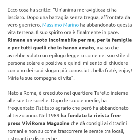
Ecco cosa ha scritto: “Un’anima meravigliosa ci ha
lasciato. Dopo una battaglia senza tregua, affrontata da
vero guerriero,
Massimo Marino
ha abbandonato questa
vita terrena. Il suo spirito ora è finalmente in pace.
Rimane un vuoto incolmabile per me, per la famiglia
e per tutti quelli che lo hanno amato
, ma so che
avrebbe voluto un epilogo leggero come nel suo stile di
persona solare e positiva e quindi mi sento di chiudere
con uno dei suoi slogan più conosciuti: bella fratè, enjoy!
Miria la sua compagna di vita”.
Nato a Roma, è cresciuto nel quartiere Tufello insieme
alle sue tre sorelle. Dopo le scuole medie, ha
frequentato l’istituto agrario che però ha abbandonato
al terzo anno. Nel 1989
ha fondato la rivista free
press ViviRoma Magazine
che dà consigli ai cittadini
romani e non su come trascorrere le serate tra locali,
ristoranti e discoteche.