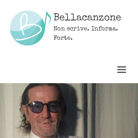
Skip
to
Bellacanzone
content
Non scrive. Informa.
Forte.
MENU