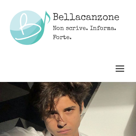
Skip
to
Bellacanzone
content
Non scrive. Informa.
Forte.
MENU