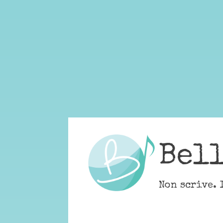
Skip
to
content
Bel
Non scrive. 