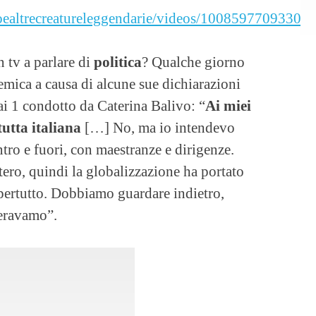
oealtrecreatureleggendarie/videos/100859770933064
n tv a parlare di
politica
? Qualche giorno
lemica a causa di alcune sue dichiarazioni
i 1 condotto da Caterina Balivo: “
Ai miei
tutta italiana
[…] No, ma io intendevo
ntro e fuori, con maestranze e dirigenze.
ero, quindi la globalizzazione ha portato
ppertutto. Dobbiamo guardare indietro,
 eravamo”.