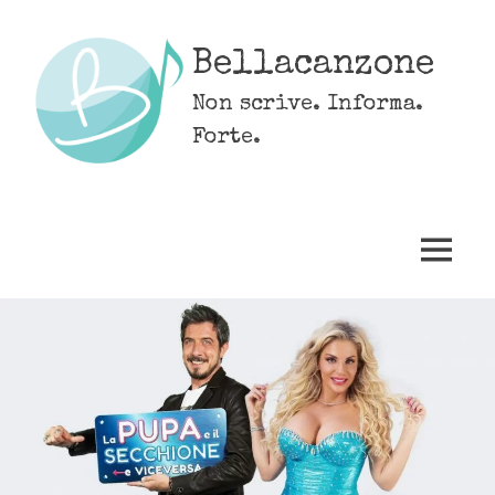
Skip
to
Bellacanzone
content
Non scrive. Informa.
Forte.
MENU