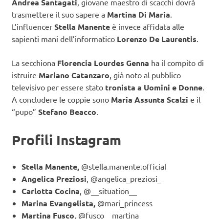
Andrea Santagati
, giovane maestro di scacchi dovrà
trasmettere il suo sapere a
Martina Di Maria
.
L’influencer
Stella Manente
è invece affidata alle
sapienti mani dell’informatico
Lorenzo De Laurentis
.
La secchiona
Florencia Lourdes Genna
ha il compito di
istruire
Mariano Catanzaro
, già noto al pubblico
televisivo per essere stato
tronista a Uomini e Donne
.
A concludere le coppie sono
Maria Assunta Scalzi
e il
“pupo”
Stefano Beacco
.
Profili Instagram
Stella Manente,
@stella.manente.official
Angelica Preziosi
, @angelica_preziosi_
Carlotta Cocina
, @__situation__
Marina Evangelista,
@mari_princess
Martina Fusco
, @fusco__martina