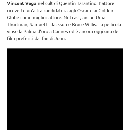
Vincent Vega
nel cult di Quentin Tarantino. L’attore
ricevette un’altra candidatura agli Oscar e ai Golden
Globe come miglior attore. Nel cast, anche Uma
Thurtman, Samuel L. Jackson e Bruce Willis. La pellicola
vinse la Palma d’oro a Cannes ed è ancora oggi uno dei
film preferiti dai fan di John.