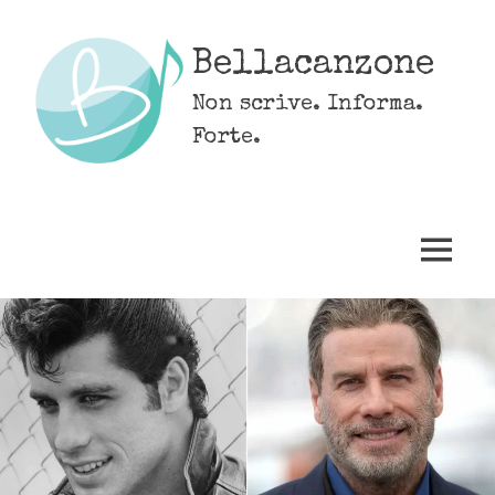
Skip
to
Bellacanzone
content
Non scrive. Informa.
Forte.
MENU