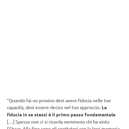
“Quando fai un provino devi avere fiducia nelle tue
capacità, devi essere deciso nel tuo approccio.
La
fiducia in se stessi è il primo passo fondamentale
[…] Spesso non ci si ricorda nemmeno chi ha vinto
l’Oscar. Alla fine sono gli spettatori con la loro memoria