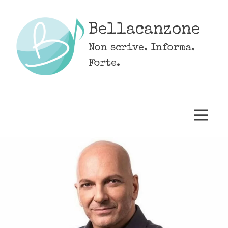
Skip
to
Bellacanzone
content
Non scrive. Informa.
Forte.
MENU