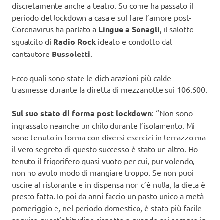
discretamente anche a teatro. Su come ha passato il
periodo del lockdown a casa e sul fare l’amore post-
Coronavirus ha parlato a
Lingue a Sonagli
, il salotto
sgualcito di
Radio Rock
ideato e condotto dal
cantautore
Bussoletti
.
Ecco quali sono state le dichiarazioni più calde
trasmesse durante la diretta di mezzanotte sui 106.600.
Sul suo stato di forma post lockdown
: “Non sono
ingrassato neanche un chilo durante l’isolamento. Mi
sono tenuto in forma con diversi esercizi in terrazzo ma
il vero segreto di questo successo è stato un altro. Ho
tenuto il frigorifero quasi vuoto per cui, pur volendo,
non ho avuto modo di mangiare troppo. Se non puoi
uscire al ristorante e in dispensa non c’è nulla, la dieta è
presto fatta. Io poi da anni faccio un pasto unico a metà
pomeriggio e, nel periodo domestico, è stato più facile
seguire quest’abitudine rispetto a quando sei sempre in