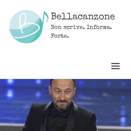
Skip
to
Bellacanzone
content
Non scrive. Informa.
Forte.
MENU