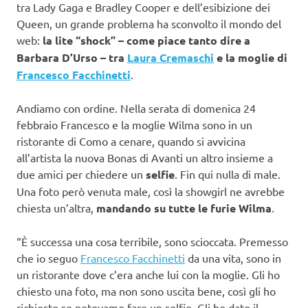
tra Lady Gaga e Bradley Cooper e dell’esibizione dei
Queen, un grande problema ha sconvolto il mondo del
web:
la lite “shock” – come piace tanto dire a
Barbara D’Urso – tra
Laura Cremaschi
e la moglie di
Francesco Facchinetti
.
Andiamo con ordine. Nella serata di domenica 24
febbraio Francesco e la moglie Wilma sono in un
ristorante di Como a cenare, quando si avvicina
all’artista la nuova Bonas di Avanti un altro insieme a
due amici per chiedere un
selfie
. Fin qui nulla di male.
Una foto però venuta male, così la showgirl ne avrebbe
chiesta un’altra,
mandando su tutte le furie Wilma
.
“È successa una cosa terribile, sono scioccata. Premesso
che io seguo
Francesco Facchinetti
da una vita, sono in
un ristorante dove c’era anche lui con la moglie. Gli ho
chiesto una foto, ma non sono uscita bene, così gli ho
richiesto se potevamo fare un selfie. Gli ho dato il