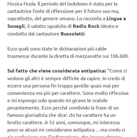
Musica Nuda. Il periodo del lockdown è stato per la
cantautrice fonte di riflessione per il futuro suo ma,
soprattutto, del genere umano. Lo racconta a
Lingue a
Sonagli
, il salotto sgualcito di
Radio Rock
ideato e
condotto dal cantautore
Bussoletti
.
Ecco quali sono state le dichiarazioni più calde
trasmesse durante la diretta di mezzanotte sui 106.600.
Sul fatto che viene considerata antipatica:
“Come ci
vedono gli altri è sempre difficile da capire. Io credo di
essere una persona fin troppo gentile quasi mai per
convenienza ma più per carattere. Sono molto riflessiva
e mi espongo solo quando mi girano le scatole
pesantemente. Ecco perché condivido la frase di un
famoso giornalista che dice: chi ha carattere ha un
brutto carattere. A 52 anni, comunque, mi interessa
poco se alcuni mi considerano antipatica… ma credo ci
sia confusione con l’indignazione, che invece ritengo