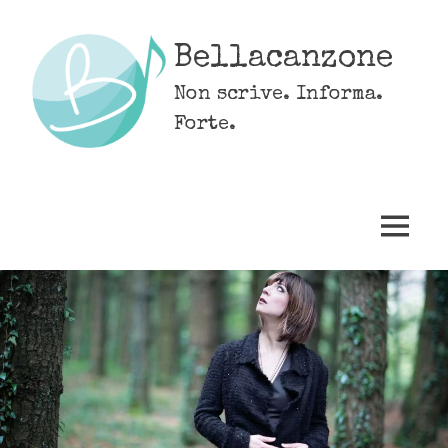
Skip
to
Bellacanzone
content
Non scrive. Informa.
Forte.
MENU