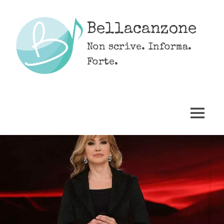
Skip
to
Bellacanzone
content
Non scrive. Informa.
Forte.
MENU