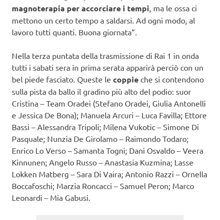
magnoterapia per accorciare i tempi
, ma le ossa ci
mettono un certo tempo a saldarsi. Ad ogni modo, al
lavoro tutti quanti. Buona giornata”.
Nella terza puntata della trasmissione di Rai 1 in onda
tutti i sabati sera in prima serata apparirà perciò con un
bel piede fasciato. Queste le
coppie
che si contendono
sulla pista da ballo il gradino più alto del podio: suor
Cristina – Team Oradei (Stefano Oradei, Giulia Antonelli
e Jessica De Bona); Manuela Arcuri – Luca Favilla; Ettore
Bassi – Alessandra Tripoli; Milena Vukotic – Simone Di
Pasquale; Nunzia De Girolamo – Raimondo Todaro;
Enrico Lo Verso – Samanta Togni; Dani Osvaldo – Veera
Kinnunen; Angelo Russo – Anastasia Kuzmina; Lasse
Lokken Matberg – Sara Di Vaira; Antonio Razzi – Ornella
Boccafoschi; Marzia Roncacci – Samuel Peron; Marco
Leonardi – Mia Gabusi.