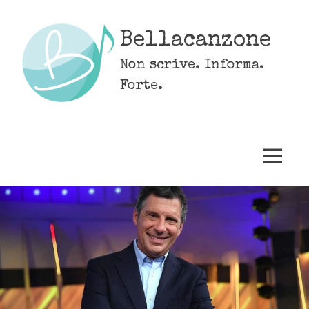
Skip
to
Bellacanzone
content
Non scrive. Informa.
Forte.
MENU