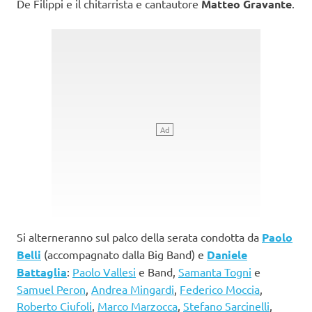
De Filippi e il chitarrista e cantautore
Matteo Gravante
.
Si alterneranno sul palco della serata condotta da
Paolo
Belli
(accompagnato dalla Big Band) e
Daniele
Battaglia
:
Paolo Vallesi
e Band,
Samanta Togni
e
Samuel Peron
,
Andrea Mingardi
,
Federico Moccia
,
Roberto Ciufoli
,
Marco Marzocca
,
Stefano Sarcinelli
,