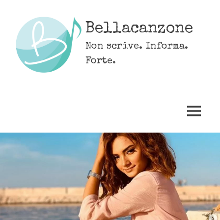
Skip
to
Bellacanzone
content
Non scrive. Informa.
Forte.
MENU