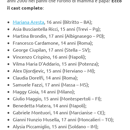
anni 2000 nei panni che furono di mamma e papà?
Ecco
il cast completo
:
Mariana Aresta
, 16 anni (Bitritto – BA);
Asia Busciantella Ricci, 15 anni (Trevi – Pg);
Martina Brondin, 17 anni (Albignasego – PD);
Francesco Cardamone, 14 anni (Roma);
George Ciupilan, 17 anni (Stella – SV);
Vincenzo Crispino, 16 anni (Napoli);
Vilma Maria D’Addario, 15 anni (Potenza);
Alex Djordjevic, 15 anni (Nerviano – MI);
Claudia Dorelfi, 14 anni (Roma);
Samuele Fazzi, 17 anni (Massa – MS);
Maggy Gioia, 14 anni (Milano);
Giulio Maggio, 15 anni (Montespertoli – FI);
Benedetta Matera, 14 anni (Napoli);
Gabriele Montuori, 14 anni (Marcianise – CE);
Gianni Nunzio Musella, 17 anni (Moncalieri – TO);
Alysia Piccamiglio, 15 anni (Soldano – IM);