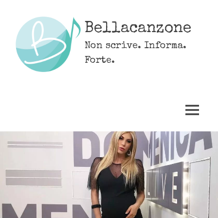
Skip
to
Bellacanzone
content
Non scrive. Informa.
Forte.
MENU