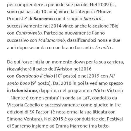
per comprendere a pieno le sue parole. Nel 2009 (sí,
sono già passati 10 anni) vince la categoria ?Nuove
Proposte’ di
Sanremo
con il singolo
Sincerità
,
successivamente nel 2014 vince anche la sezione ?Big’
con
Controvento.
Partecipa nuovamente l’anno
successivo con
Malamorenò
, classificandosi nona e due
anni dopo seconda con un brano toccante:
La notte.
Da qui forse inizia un momento down per la sua carriera,
ricavalcherà il palco dell’Ariston nel 2016
con
Guardando il cielo
(10° posto) e nel 2019 con
Mi
sento bene
(9° posto). Dal 2010 in poi la vediamo spesso
in
televisione
, dapprima nel programma ?Victo Victoria
– Niente è come sembra’ in onda su La7, condotto da
Victoria Cabello e successivamente come giudice in tre
edizioni di ?X-Factor’ (è nota ormai la sua litigata con
Simona Ventura). Nel 2015 è co-conduttrice del Festival
di Sanremo insieme ad Emma Marrone (ma tutto