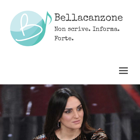
Skip
to
Bellacanzone
content
Non scrive. Informa.
Forte.
MENU