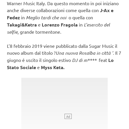
Warner Music Italy. Da questo momento in poi iniziano
anche diverse collaborazioni come quella con
J-Ax e
Fedez
in
Meglio tardi che noi
o quella con
Takagi&Ketra
e
Lorenzo Fragola
in
L’esercito del
selfie
, grande tormentone.
L’8 febbraio 2019 viene pubblicato dalla Sugar Music il
nuovo album dal titolo ?
Una nuova Rosalba in città ’.
Il 7
giugno é uscito il singolo estivo
DJ di m****
feat
Lo
Stato Sociale
e
Myss Keta.