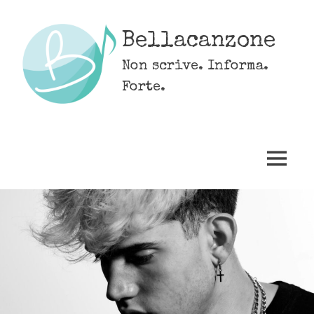
Skip
to
Bellacanzone
content
Non scrive. Informa.
Forte.
MENU