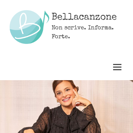
Skip
to
Bellacanzone
content
Non scrive. Informa.
Forte.
MENU