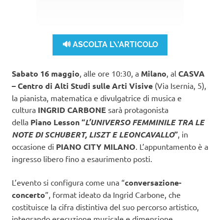
🔊 ASCOLTA L\'ARTICOLO
Sabato 16 maggio
, alle ore 10:30, a
Milano
, al
CASVA
– Centro di Alti Studi sulle Arti Visive
(Via Isernia, 5),
la pianista, matematica e divulgatrice di musica e
cultura
INGRID CARBONE
sarà protagonista
della
Piano Lesson “
L’UNIVERSO FEMMINILE TRA LE
NOTE DI SCHUBERT, LISZT E LEONCAVALLO
”
, in
occasione di
PIANO CITY MILANO
. L’appuntamento è a
ingresso libero fino a esaurimento posti.
L’evento si configura come una “
conversazione-
concerto
”, format ideato da Ingrid Carbone, che
costituisce la cifra distintiva del suo percorso artistico,
integrando esecuzione musicale e dimensione