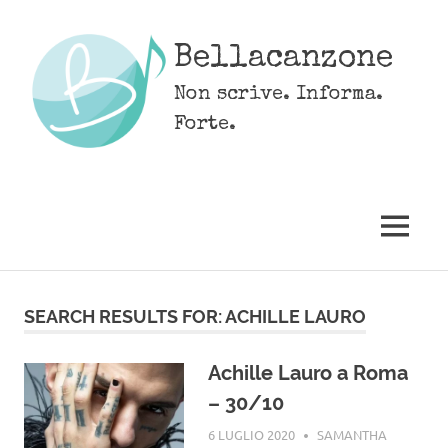
Skip
to
Bellacanzone
content
Non scrive. Informa.
Forte.
MENU
SEARCH RESULTS FOR:
ACHILLE LAURO
Achille Lauro a Roma
– 30/10
6 LUGLIO 2020
SAMANTHA