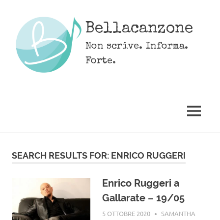
Skip
to
Bellacanzone
content
Non scrive. Informa.
Forte.
MENU
SEARCH RESULTS FOR:
ENRICO RUGGERI
Enrico Ruggeri a
Gallarate – 19/05
5 OTTOBRE 2020
SAMANTHA