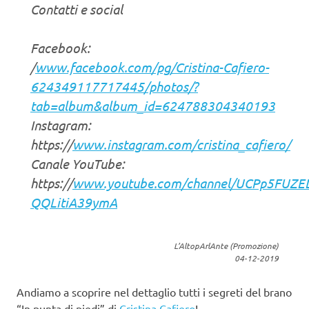
Contatti e social
Facebook:
/
www.facebook.com/pg/Cristina-Cafiero-
624349117717445/photos/?
tab=album&album_id=624788304340193
Instagram:
https://
www.instagram.com/cristina_cafiero/
Canale YouTube:
https://
www.youtube.com/channel/UCPp5FUZE
QQLitiA39ymA
L’AltopArlAnte (Promozione)
04-12-2019
Andiamo a scoprire nel dettaglio tutti i segreti del brano
“In punta di piedi” di
Cristina Cafiero
!