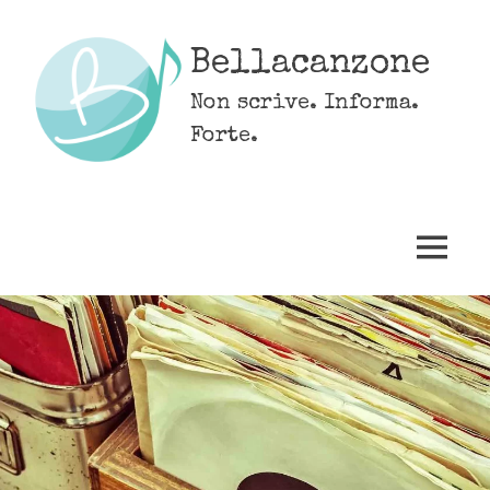
Skip
to
Bellacanzone
content
Non scrive. Informa.
Forte.
MENU